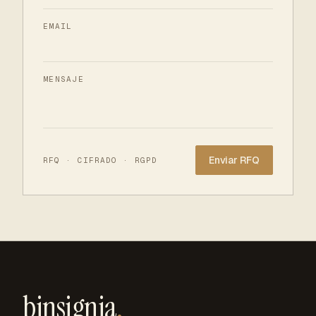
EMAIL
MENSAJE
Website
RFQ · CIFRADO · RGPD
binsignia
.