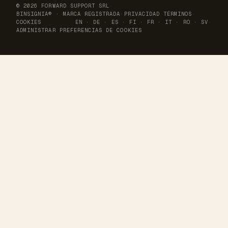
© 2026 FORWARD SUPPORT SRL
·
BINSIGNIA® · MARCA REGISTRADA
·
PRIVACIDAD
·
TÉRMINOS
·
COOKIES
EN
·
DE
·
ES
·
FI
·
FR
·
IT
·
RO
·
SV
·
ADMINISTRAR PREFERENCIAS DE COOKIES