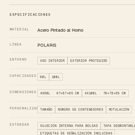
ESPECIFICACIONES
MATERIAL
Acero Pintado al Horno
LÍNEA
POLARIS
ENTORNO
USO INTERIOR
EXTERIOR PROTEGIDO
CAPACIDADES
60L
100L
DIMENSIONES
4X60L · 67×67×85 CM
4X100L · 78×78×95 CM
PERSONALIZACIÓN
TAMAÑO
NÚMERO DE CONTENEDORES
ROTULACIÓN
ESTÁNDAR
SUJECIÓN INTERNA PARA BOLSAS
TAPA DESMONTABL
ETIQUETAS DE SEÑALIZACIÓN INCLUIDAS