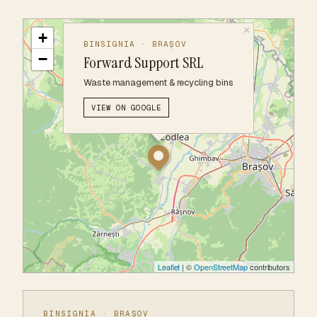
×
+
BINSIGNIA · BRAȘOV
−
Forward Support SRL
Waste management & recycling bins
VIEW ON GOOGLE
Leaflet
| ©
OpenStreetMap
contributors
BINSIGNIA · BRAȘOV