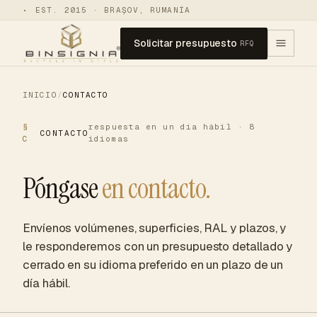
•
EST. 2015 · BRAȘOV, RUMANÍA
Solicitar presupuesto
RFQ
INICIO
/
CONTACTO
§
respuesta en un día hábil · 8
CONTACTO
C
idiomas
Póngase
en contacto.
Envíenos volúmenes, superficies, RAL y plazos, y
le responderemos con un presupuesto detallado y
cerrado en su idioma preferido en un plazo de un
día hábil.