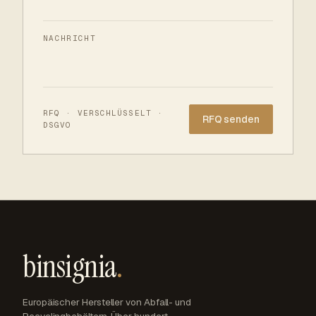
NACHRICHT
Website
RFQ · VERSCHLÜSSELT ·
DSGVO
binsignia
.
Europäischer Hersteller von Abfall- und