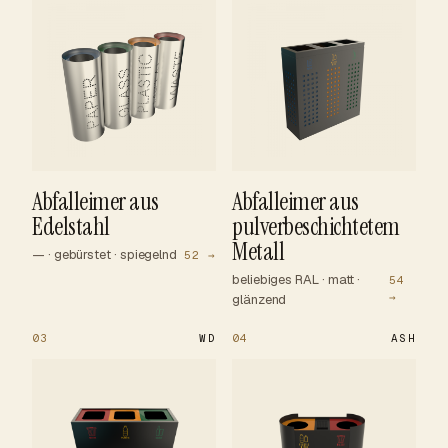
Abfalleimer aus
Abfalleimer aus
Edelstahl
pulverbeschichtetem
Metall
— · gebürstet · spiegelnd
52 →
beliebiges RAL · matt ·
54
→
glänzend
03
WD
04
ASH