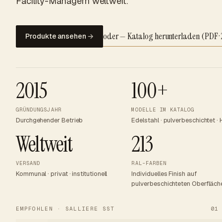
Facility-Managern weltweit.
oder — Katalog herunterladen (PDF ·
Produkte ansehen
→
2015
100+
GRÜNDUNGSJAHR
MODELLE IM KATALOG
Durchgehender Betrieb
Edelstahl · pulverbeschichtet · 
ABFALLEIMER AUS
EDELSTAHL · SST
Weltweit
213
Salliere
VERSAND
RAL-FARBEN
VOL
3 × 100 L
r
Kommunal · privat · institutionell
Individuelles Finish auf
FINISH
gebürstet
pulverbeschichteten Oberfläch
RAL
beliebiges
·
RAL
·
EMPFOHLEN
·
SALLIERE SST
01