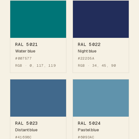
RAL 5021
RAL 5022
Water blue
Night blue
#007577
#222D5A
RGB · 0, 117, 119
RGB · 34, 45, 90
RAL 5023
RAL 5024
Distant blue
Pastel blue
#41698C
#6093AC