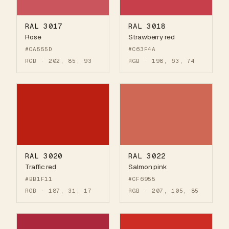
RAL 3017
RAL 3018
Rose
Strawberry red
#CA555D
#C63F4A
RGB · 202, 85, 93
RGB · 198, 63, 74
RAL 3020
RAL 3022
Traffic red
Salmon pink
#BB1F11
#CF6955
RGB · 187, 31, 17
RGB · 207, 105, 85