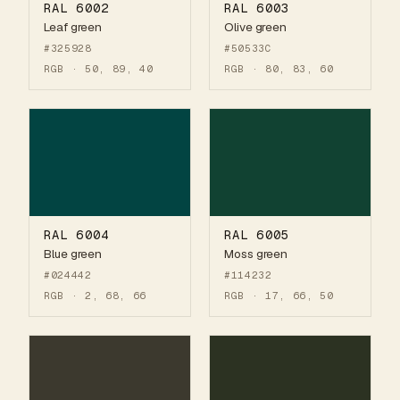
RAL 6002
RAL 6003
Leaf green
Olive green
#325928
#50533C
RGB · 50, 89, 40
RGB · 80, 83, 60
RAL 6004
RAL 6005
Blue green
Moss green
#024442
#114232
RGB · 2, 68, 66
RGB · 17, 66, 50