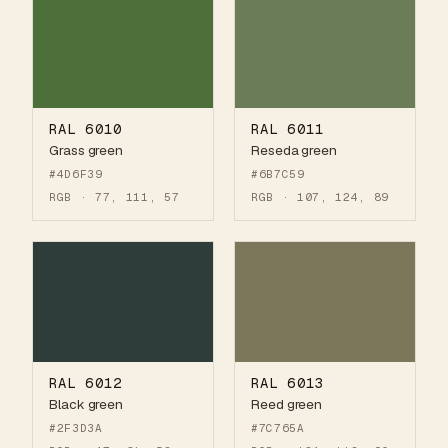
RAL 6010
RAL 6011
Grass green
Reseda green
#4D6F39
#6B7C59
RGB · 77, 111, 57
RGB · 107, 124, 89
RAL 6012
RAL 6013
Black green
Reed green
#2F3D3A
#7C765A