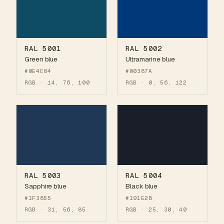
RAL 5001
RAL 5002
Green blue
Ultramarine blue
#0E4C64
#00387A
RGB · 14, 76, 100
RGB · 0, 56, 122
RAL 5003
RAL 5004
Sapphire blue
Black blue
#1F3855
#191E28
RGB · 31, 56, 85
RGB · 25, 30, 40