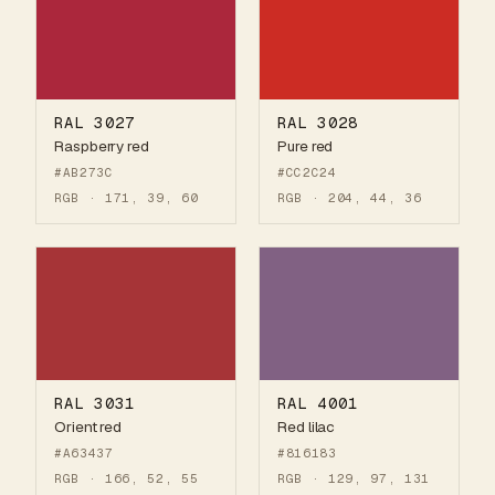
RAL 3027
RAL 3028
Raspberry red
Pure red
#AB273C
#CC2C24
RGB · 171, 39, 60
RGB · 204, 44, 36
RAL 3031
RAL 4001
Orient red
Red lilac
#A63437
#816183
RGB · 166, 52, 55
RGB · 129, 97, 131