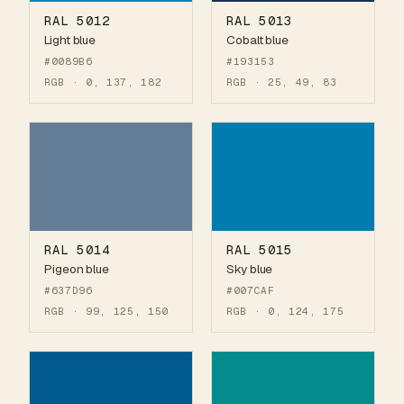
RAL 5012
RAL 5013
Light blue
Cobalt blue
#0089B6
#193153
RGB · 0, 137, 182
RGB · 25, 49, 83
RAL 5014
RAL 5015
Pigeon blue
Sky blue
#637D96
#007CAF
RGB · 99, 125, 150
RGB · 0, 124, 175