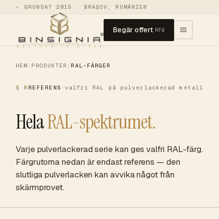
•
GRUNDAT 2015 · BRAȘOV, RUMÄNIEN
Begär offert
RFQ
HEM
/
PRODUKTER
/
RAL-FÄRGER
§ R
REFERENS
valfri RAL på pulverlackerad metall
Hela
RAL-spektrumet.
Varje pulverlackerad serie kan ges valfri RAL-färg.
Färgrutorna nedan är endast referens — den
slutliga pulverlacken kan avvika något från
skärmprovet.