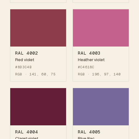
RAL 4002
RAL 4003
Red violet
Heather violet
#8D3C4B
#C4618C
RGB · 141, 60, 75
RGB · 196, 97, 140
RAL 4004
RAL 4005
Claret violet
Blue lilac