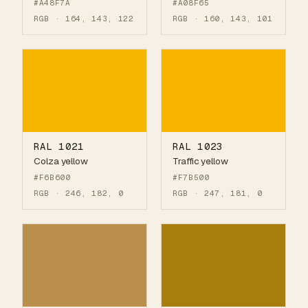
#A48F7A
#A08F65
RGB · 164, 143, 122
RGB · 160, 143, 101
RAL 1021
RAL 1023
Colza yellow
Traffic yellow
#F6B600
#F7B500
RGB · 246, 182, 0
RGB · 247, 181, 0