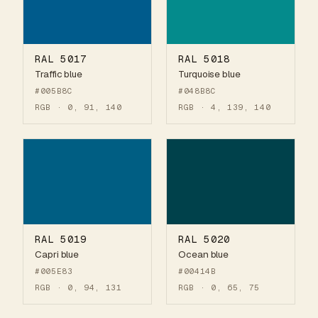
RAL 5017
RAL 5018
Traffic blue
Turquoise blue
#005B8C
#048B8C
RGB · 0, 91, 140
RGB · 4, 139, 140
RAL 5019
RAL 5020
Capri blue
Ocean blue
#005E83
#00414B
RGB · 0, 94, 131
RGB · 0, 65, 75