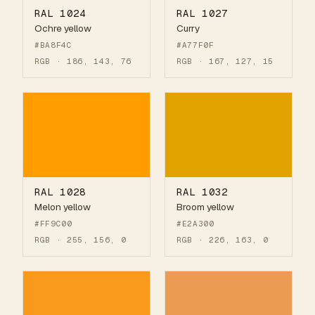
RAL 1024
RAL 1027
Ochre yellow
Curry
#BA8F4C
#A77F0F
RGB · 186, 143, 76
RGB · 167, 127, 15
RAL 1028
RAL 1032
Melon yellow
Broom yellow
#FF9C00
#E2A300
RGB · 255, 156, 0
RGB · 226, 163, 0