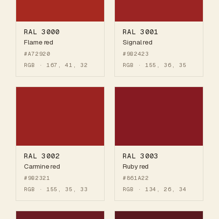
RAL 3000
RAL 3001
Flame red
Signal red
#A72920
#9B2423
RGB · 167, 41, 32
RGB · 155, 36, 35
RAL 3002
RAL 3003
Carmine red
Ruby red
#9B2321
#861A22
RGB · 155, 35, 33
RGB · 134, 26, 34