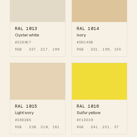
RAL 1013
RAL 1014
Oyster white
Ivory
#E3D9C7
#DDC49B
RGB · 227, 217, 199
RGB · 221, 196, 155
RAL 1015
RAL 1016
Light ivory
Sulfur yellow
#E6D2B5
#F1DD39
RGB · 230, 210, 181
RGB · 241, 221, 57