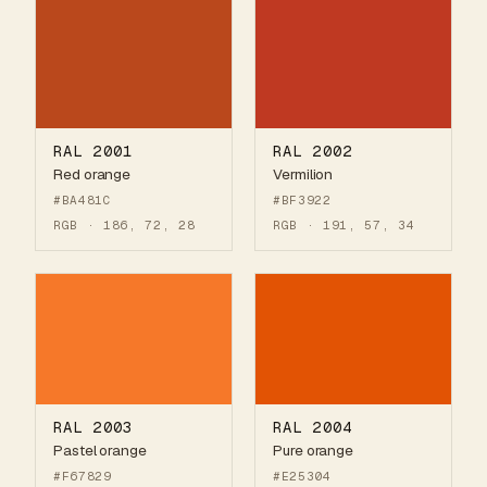
RAL 2001
RAL 2002
Red orange
Vermilion
#BA481C
#BF3922
RGB · 186, 72, 28
RGB · 191, 57, 34
RAL 2003
RAL 2004
Pastel orange
Pure orange
#F67829
#E25304