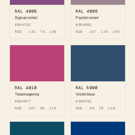
RAL 4008
RAL 4009
Signal violet
Pastel violet
#844C82
#9D8692
RGB · 132, 76, 130
RGB · 157, 134, 146
RAL 4010
RAL 5000
Telemagenta
Violet blue
#BB4077
#304F6E
RGB · 187, 64, 119
RGB · 48, 79, 110