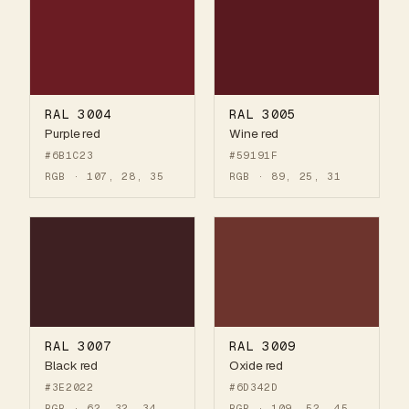
RAL 3004
RAL 3005
Purple red
Wine red
#6B1C23
#59191F
RGB · 107, 28, 35
RGB · 89, 25, 31
RAL 3007
RAL 3009
Black red
Oxide red
#3E2022
#6D342D
RGB · 62, 32, 34
RGB · 109, 52, 45