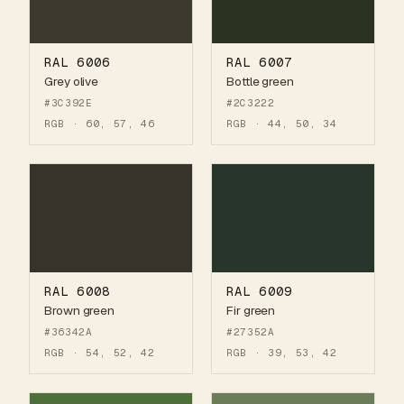
RAL 6006
RAL 6007
Grey olive
Bottle green
#3C392E
#2C3222
RGB · 60, 57, 46
RGB · 44, 50, 34
RAL 6008
RAL 6009
Brown green
Fir green
#36342A
#27352A
RGB · 54, 52, 42
RGB · 39, 53, 42