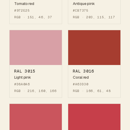
Tomato red
Antique pink
#972E25
#CB7375
RGB · 151, 46, 37
RGB · 203, 115, 117
RAL 3015
RAL 3016
Light pink
Coral red
#D8A0A6
#A63D30
RGB · 216, 160, 166
RGB · 166, 61, 48