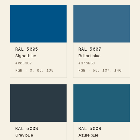
RAL 5005
RAL 5007
Signal blue
Brillant blue
#005387
#376B8C
RGB · 0, 83, 135
RGB · 55, 107, 140
RAL 5008
RAL 5009
Grey blue
Azure blue