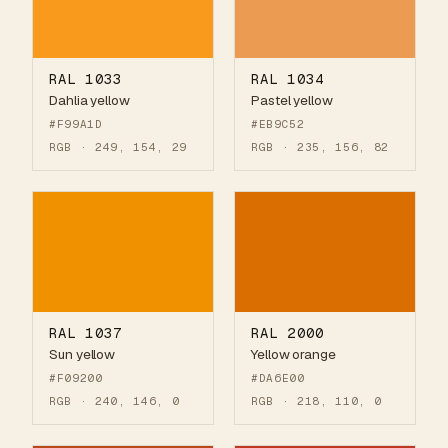
RAL 1033
RAL 1034
Dahlia yellow
Pastel yellow
#F99A1D
#EB9C52
RGB · 249, 154, 29
RGB · 235, 156, 82
RAL 1037
RAL 2000
Sun yellow
Yellow orange
#F09200
#DA6E00
RGB · 240, 146, 0
RGB · 218, 110, 0