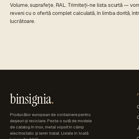
Volume, suprafețe, RAL. Trimiteți-ne lista scurtă — vo
reveni cu o ofertă complet calculată, în limba dorită, într
lucrătoare.
binsignia
.
C
Producător european de containere pentru
C
deșeuri și reciclare. Peste o sută de modele
de catalog în inox, metal vopsit în câmp
J
electrostatic și lemn tratat. Livrate în toată
C