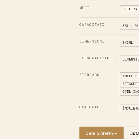
MEDIU
UTILIZA
CAPACITĂȚI
35L
60
DIMENSIUNI
3X35L ·
PERSONALIZARE
DIMENSI
STANDARD
INELE D
STICKER
OȚEL IN
OPȚIONAL
ÎNCUIET
Cere o ofertă
→
List