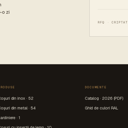
m
-o zi
Website
RFQ · CRIPTAT
PRODUSE
DOCUMENTE
oșuri din inox · 52
Catalog · 2026 (PDF)
oșuri din metal · 54
Ghid de culori RAL
ardiniere · 1
oșuri cu inserții de lemn · 10