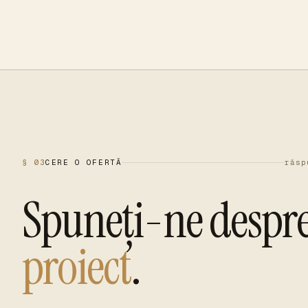
§ 03
CERE O OFERTĂ
răsp
Spuneți-ne despr
proiect
.