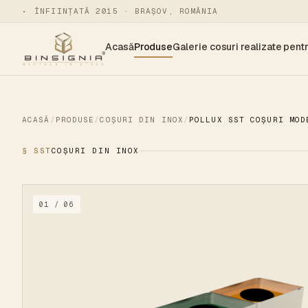
•
ÎNFIINȚATĂ 2015 · BRAȘOV, ROMÂNIA
Acasă
Produse
Galerie cosuri realizate pentr
ACASĂ
/
PRODUSE
/
COȘURI DIN INOX
/
POLLUX SST COȘURI MOD
§ SST
COȘURI DIN INOX
01 / 06