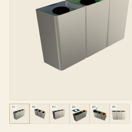
01
02
03
04
05
06