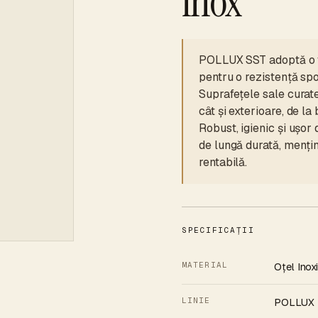
inox
POLLUX SST adoptă o fo
pentru o rezistență spo
Suprafețele sale curate, 
cât și exterioare, de la
Robust, igienic și ușo
de lungă durată, mențin
rentabilă.
SPECIFICAȚII
MATERIAL
Oțel Inox
LINIE
POLLUX