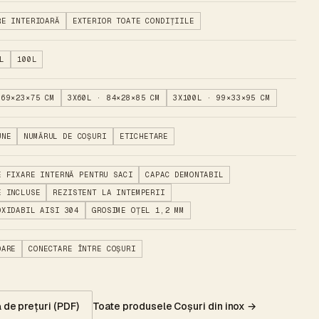
RE INTERIOARĂ
EXTERIOR TOATE CONDIȚIILE
L
100L
 69×23×75 CM
3X60L · 84×28×85 CM
3X100L · 99×33×95 CM
UNE
NUMĂRUL DE COȘURI
ETICHETARE
E FIXARE INTERNĂ PENTRU SACI
CAPAC DEMONTABIL
E INCLUSE
REZISTENT LA INTEMPERII
OXIDABIL AISI 304
GROSIME OȚEL 1,2 MM
OARE
CONECTARE ÎNTRE COȘURI
Toate produsele Coșuri din inox →
ă de prețuri (PDF)