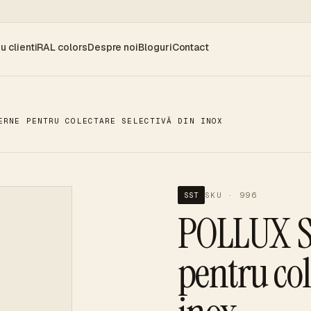
u clienti
RAL colors
Despre noi
Bloguri
Contact
ERNE PENTRU COLECTARE SELECTIVĂ DIN INOX
SKU · 996
SST
POLLUX S
pentru col