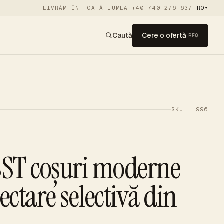
LIVRĂM ÎN TOATĂ LUMEA
·
+40 740 276 637
·
RO
▾
Caută
Cere o ofertă
RFQ
SKU · 996
ST coșuri moderne
ectare selectivă din