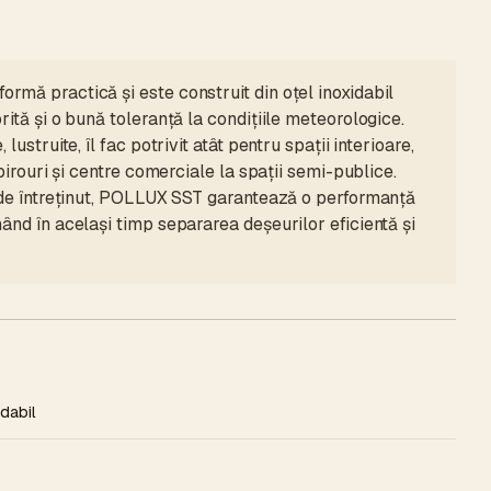
rmă practică și este construit din oțel inoxidabil
rită și o bună toleranță la condițiile meteorologice.
lustruite, îl fac potrivit atât pentru spații interioare,
 birouri și centre comerciale la spații semi-publice.
r de întreținut, POLLUX SST garantează o performanță
ând în același timp separarea deșeurilor eficientă și
idabil