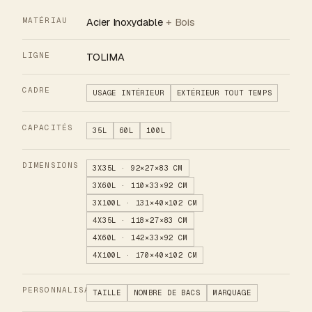
MATÉRIAU
Acier Inoxydable
+ Bois
LIGNE
TOLIMA
CADRE
USAGE INTÉRIEUR
EXTÉRIEUR TOUT TEMPS
CAPACITÉS
35L
60L
100L
DIMENSIONS
3X35L · 92×27×83 CM
3X60L · 110×33×92 CM
3X100L · 131×40×102 CM
4X35L · 118×27×83 CM
4X60L · 142×33×92 CM
4X100L · 170×40×102 CM
PERSONNALISATION
TAILLE
NOMBRE DE BACS
MARQUAGE