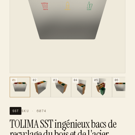
01
02
03
04
05
06
SKU · 6074
SST
TOLIMA SST ingénieux bacs de
recyclage du bois et de l'acier