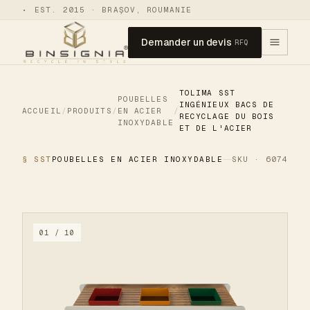
•
EST. 2015 · BRAȘOV, ROUMANIE
Demander un devis
RFQ
TOLIMA SST
POUBELLES
INGÉNIEUX BACS DE
ACCUEIL
/
PRODUITS
/
EN ACIER
/
RECYCLAGE DU BOIS
INOXYDABLE
ET DE L'ACIER
§ SST
POUBELLES EN ACIER INOXYDABLE
SKU · 6074
01 / 10