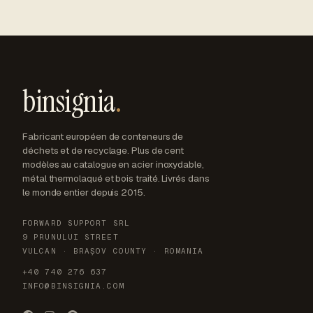
binsignia
.
Fabricant européen de conteneurs de
déchets et de recyclage. Plus de cent
modèles au catalogue en acier inoxydable,
métal thermolaqué et bois traité. Livrés dans
le monde entier depuis 2015.
FORWARD SUPPORT SRL
9 PRUNULUI STREET
VULCAN · BRAȘOV COUNTY · ROMANIA
+40 740 276 637
INFO@BINSIGNIA.COM