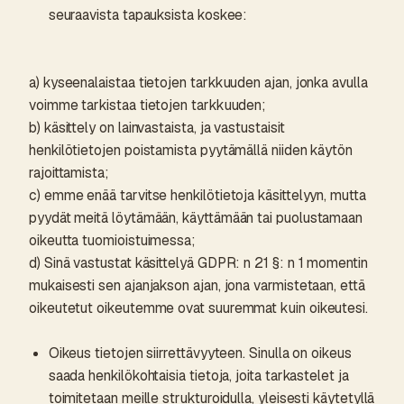
seuraavista tapauksista koskee:
a) kyseenalaistaa tietojen tarkkuuden ajan, jonka avulla
voimme tarkistaa tietojen tarkkuuden;
b) käsittely on lainvastaista, ja vastustaisit
henkilötietojen poistamista pyytämällä niiden käytön
rajoittamista;
c) emme enää tarvitse henkilötietoja käsittelyyn, mutta
pyydät meitä löytämään, käyttämään tai puolustamaan
oikeutta tuomioistuimessa;
d) Sinä vastustat käsittelyä GDPR: n 21 §: n 1 momentin
mukaisesti sen ajanjakson ajan, jona varmistetaan, että
oikeutetut oikeutemme ovat suuremmat kuin oikeutesi.
Oikeus tietojen siirrettävyyteen. Sinulla on oikeus
saada henkilökohtaisia tietoja, joita tarkastelet ja
toimitetaan meille strukturoidulla, yleisesti käytetyllä