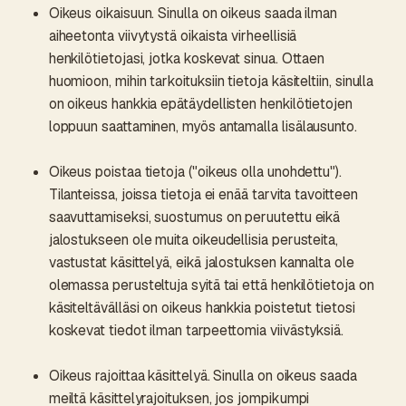
Oikeus oikaisuun. Sinulla on oikeus saada ilman
aiheetonta viivytystä oikaista virheellisiä
henkilötietojasi, jotka koskevat sinua. Ottaen
huomioon, mihin tarkoituksiin tietoja käsiteltiin, sinulla
on oikeus hankkia epätäydellisten henkilötietojen
loppuun saattaminen, myös antamalla lisälausunto.
Oikeus poistaa tietoja ("oikeus olla unohdettu").
Tilanteissa, joissa tietoja ei enää tarvita tavoitteen
saavuttamiseksi, suostumus on peruutettu eikä
jalostukseen ole muita oikeudellisia perusteita,
vastustat käsittelyä, eikä jalostuksen kannalta ole
olemassa perusteltuja syitä tai että henkilötietoja on
käsiteltävälläsi on oikeus hankkia poistetut tietosi
koskevat tiedot ilman tarpeettomia viivästyksiä.
Oikeus rajoittaa käsittelyä. Sinulla on oikeus saada
meiltä käsittelyrajoituksen, jos jompikumpi