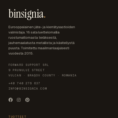
binsignia
.
Eurooppalainen jäte- ja kierrätysastioiden
valmistaja. Yli sata luettelomallia
ruostumattomasta teräksestä,
jauhemaalatusta metallista ja käsitellystä
puusta. Toimitettu maailmanlaajuisesti
vuodesta 2015.
FORWARD SUPPORT SRL
9 PRUNULUI STREET
VULCAN · BRAȘOV COUNTY · ROMANIA
+40 740 276 637
INFO@BINSIGNIA.COM
TUOTTEET