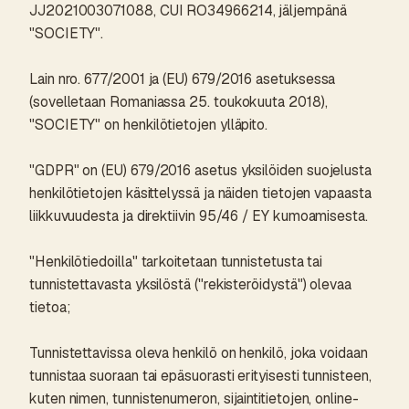
JJ2021003071088, CUI RO34966214, jäljempänä
"SOCIETY".
Lain nro. 677/2001 ja (EU) 679/2016 asetuksessa
(sovelletaan Romaniassa 25. toukokuuta 2018),
"SOCIETY" on henkilötietojen ylläpito.
"GDPR" on (EU) 679/2016 asetus yksilöiden suojelusta
henkilötietojen käsittelyssä ja näiden tietojen vapaasta
liikkuvuudesta ja direktiivin 95/46 / EY kumoamisesta.
"Henkilötiedoilla" tarkoitetaan tunnistetusta tai
tunnistettavasta yksilöstä ("rekisteröidystä") olevaa
tietoa;
Tunnistettavissa oleva henkilö on henkilö, joka voidaan
tunnistaa suoraan tai epäsuorasti erityisesti tunnisteen,
kuten nimen, tunnistenumeron, sijaintitietojen, online-