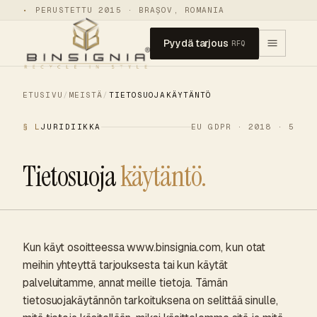
•
PERUSTETTU 2015 · BRAȘOV, ROMANIA
Pyydä tarjous
RFQ
ETUSIVU
/
MEISTÄ
/
TIETOSUOJAKÄYTÄNTÖ
§ L
JURIDIIKKA
EU GDPR · 2018 · 5
Tietosuoja
käytäntö.
Kun käyt osoitteessa www.binsignia.com, kun otat
meihin yhteyttä tarjouksesta tai kun käytät
palveluitamme, annat meille tietoja. Tämän
tietosuojakäytännön tarkoituksena on selittää sinulle,