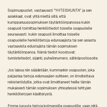
Sopimuspuolet, vastaavasti "YHTEISKUNTA" ja sen
asiakkaat, ovat yhtä mieltä siitä, että
kumppanuussopimuksen täytäntöönpanossa kukin
osapuoli toimittaa henkilötiedot toiselle osapuolelle
seuraavasti: kukin osapuoli ilmoittaa toiselle
osapuolelle henkilötietoja edunsaajista tai sen asiasta
vastaavista edustajista tämän sopimuksen
täytäntöönpanoa. Nämä tiedot koostuvat:
tunnistetiedot, sijainti, puhelinnumero, sähköpostiosoite.
Jos laissa niin säädetään, kummankin osapuolen, joka
paljastaa tietoja edunsaajien suhteen, on ilmoitettava
rekisteröidyille, jotka ovat ilmoittaneet heille tämän
mukaisesti tämän sopimuksen yhteydessä tehtyjen
henkilötietojen käsittelystä.
Emme luovuta tietoja kolmansille osapuolille, vaan niitä