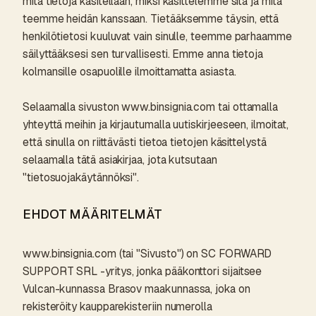
mitä tietoja käsitellään, miksi käsittelemme sitä ja mitä
teemme heidän kanssaan. Tietääksemme täysin, että
henkilötietosi kuuluvat vain sinulle, teemme parhaamme
säilyttääksesi sen turvallisesti. Emme anna tietoja
kolmansille osapuolille ilmoittamatta asiasta.
Selaamalla sivuston www.binsignia.com tai ottamalla
yhteyttä meihin ja kirjautumalla uutiskirjeeseen, ilmoitat,
että sinulla on riittävästi tietoa tietojen käsittelystä
selaamalla tätä asiakirjaa, jota kutsutaan
"tietosuojakäytännöksi".
EHDOT MÄÄRITELMÄT
www.binsignia.com (tai "Sivusto") on SC FORWARD
SUPPORT SRL -yritys, jonka pääkonttori sijaitsee
Vulcan-kunnassa Brasov maakunnassa, joka on
rekisteröity kaupparekisteriin numerolla