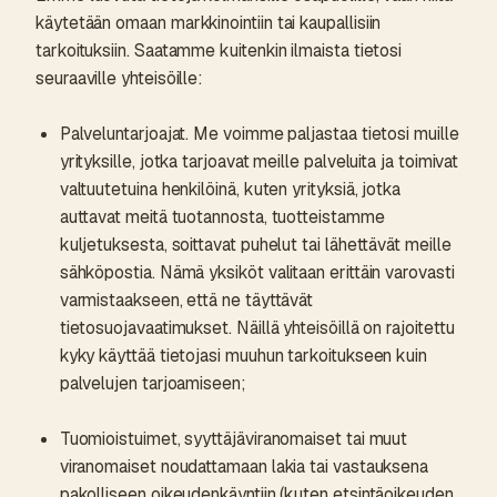
käytetään omaan markkinointiin tai kaupallisiin
tarkoituksiin. Saatamme kuitenkin ilmaista tietosi
seuraaville yhteisöille:
Palveluntarjoajat. Me voimme paljastaa tietosi muille
yrityksille, jotka tarjoavat meille palveluita ja toimivat
valtuutetuina henkilöinä, kuten yrityksiä, jotka
auttavat meitä tuotannosta, tuotteistamme
kuljetuksesta, soittavat puhelut tai lähettävät meille
sähköpostia. Nämä yksiköt valitaan erittäin varovasti
varmistaakseen, että ne täyttävät
tietosuojavaatimukset. Näillä yhteisöillä on rajoitettu
kyky käyttää tietojasi muuhun tarkoitukseen kuin
palvelujen tarjoamiseen;
Tuomioistuimet, syyttäjäviranomaiset tai muut
viranomaiset noudattamaan lakia tai vastauksena
pakolliseen oikeudenkäyntiin (kuten etsintäoikeuden