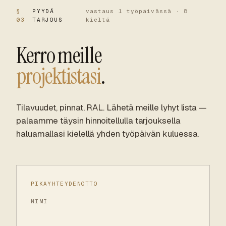
§
PYYDÄ
vastaus 1 työpäivässä · 8
03
TARJOUS
kieltä
Kerro meille
projektistasi
.
Tilavuudet, pinnat, RAL. Lähetä meille lyhyt lista —
palaamme täysin hinnoitellulla tarjouksella
haluamallasi kielellä yhden työpäivän kuluessa.
PIKAYHTEYDENOTTO
NIMI