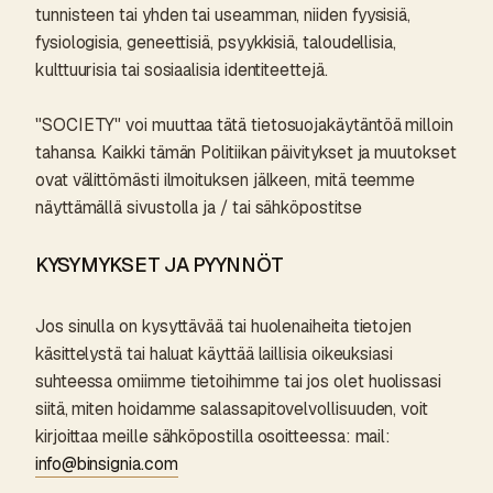
tunnisteen tai yhden tai useamman, niiden fyysisiä,
fysiologisia, geneettisiä, psyykkisiä, taloudellisia,
kulttuurisia tai sosiaalisia identiteettejä.
"SOCIETY" voi muuttaa tätä tietosuojakäytäntöä milloin
tahansa. Kaikki tämän Politiikan päivitykset ja muutokset
ovat välittömästi ilmoituksen jälkeen, mitä teemme
näyttämällä sivustolla ja / tai sähköpostitse
KYSYMYKSET JA PYYNNÖT
Jos sinulla on kysyttävää tai huolenaiheita tietojen
käsittelystä tai haluat käyttää laillisia oikeuksiasi
suhteessa omiimme tietoihimme tai jos olet huolissasi
siitä, miten hoidamme salassapitovelvollisuuden, voit
kirjoittaa meille sähköpostilla osoitteessa: mail:
info@binsignia.com