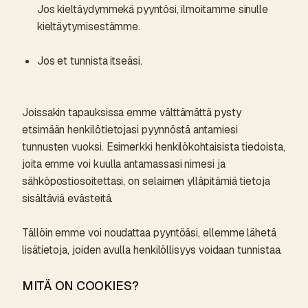
Jos kieltäydymmekä pyyntösi, ilmoitamme sinulle
kieltäytymisestämme.
Jos et tunnista itseäsi.
Joissakin tapauksissa emme välttämättä pysty
etsimään henkilötietojasi pyynnöstä antamiesi
tunnusten vuoksi. Esimerkki henkilökohtaisista tiedoista,
joita emme voi kuulla antamassasi nimesi ja
sähköpostiosoitettasi, on selaimen ylläpitämiä tietoja
sisältäviä evästeitä.
Tällöin emme voi noudattaa pyyntöäsi, ellemme lähetä
lisätietoja, joiden avulla henkilöllisyys voidaan tunnistaa.
MITÄ ON COOKIES?