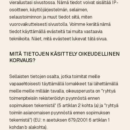
vierailustasi sivustossa. Nämä tiedot voivat sisältää IP-
osoitteen, käyttöjärjestelmän, selaimen,
selaustoiminnon ja muut tiedot siitä, miten
vuorovaikutteisesti sivustolla. Voimme kerätä nämä
tiedot käyttämällä evästeitä tai muita vastaavia
tekniikoita. Näet, mitä evästeet lukevat tätä sivua.
MITÄ TIETOJEN KÄSITTELY OIKEUDELLINEN
KORVAUS?
Sellaisten tietojen osalta, jotka toimitat meille
vapaaehtoisesti täyttämällä lomakkeet tai lähettämällä
meille meille millään tavalla, oikeusperusta on "ryhtyä
toimenpiteisiin rekisteröidyn pyynnöstä ennen
sopimuksen tekemistä" (5 artiklan 2 kohta (a) ja "ryhtyä
toimiin asianomaisen pyynnöstä ennen sopimuksen
tekemistä") (EU: n asetuksen 679/2001 6 artiklan 1
kohdan b alakohta).