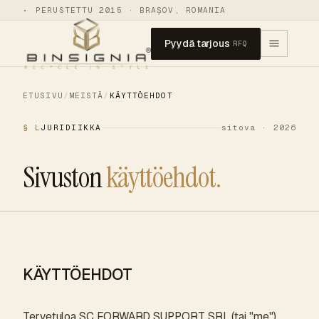
•
PERUSTETTU 2015 · BRAȘOV, ROMANIA
Pyydä tarjous
RFQ
ETUSIVU
/
MEISTÄ
/
KÄYTTÖEHDOT
§ L
JURIDIIKKA
sitova · 2026
Sivuston
käyttöehdot.
KÄYTTÖEHDOT
Tervetuloa SC FORWARD SUPPORT SRL (tai "me")