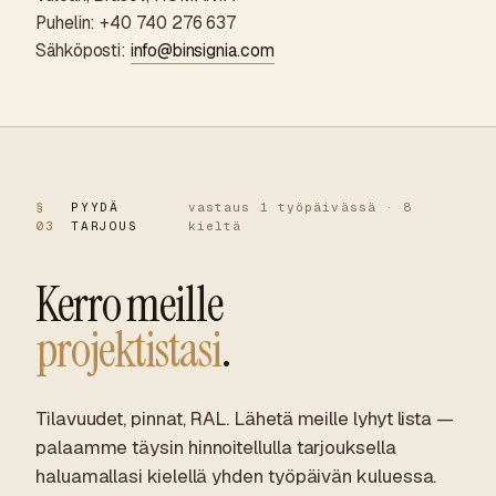
Puhelin: +40 740 276 637
Sähköposti:
info@binsignia.com
§
PYYDÄ
vastaus 1 työpäivässä · 8
03
TARJOUS
kieltä
Kerro meille
projektistasi
.
Tilavuudet, pinnat, RAL. Lähetä meille lyhyt lista —
palaamme täysin hinnoitellulla tarjouksella
haluamallasi kielellä yhden työpäivän kuluessa.