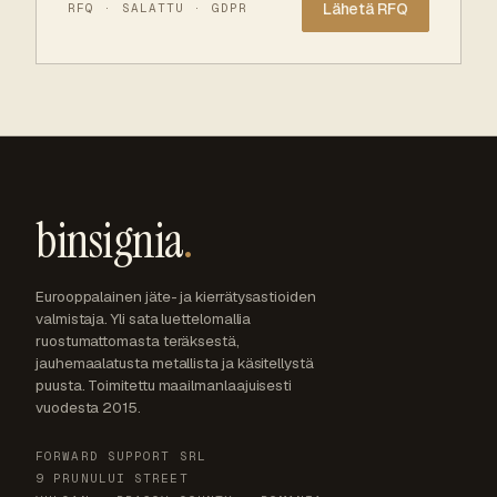
RFQ · SALATTU · GDPR
binsignia
.
Eurooppalainen jäte- ja kierrätysastioiden
valmistaja. Yli sata luettelomallia
ruostumattomasta teräksestä,
jauhemaalatusta metallista ja käsitellystä
puusta. Toimitettu maailmanlaajuisesti
vuodesta 2015.
FORWARD SUPPORT SRL
9 PRUNULUI STREET