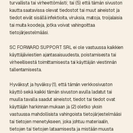
turvallista tai virheettömästi; tai (5) että tämän sivuston
kautta saatavissa olevat tiedostot tai muut aineistot ja
tiedot eivät sisällä infektioita, viruksia, matoja, troijalaisia ​​
tai muita koodeja, jotka voivat vahingoittaa
tietojärjestelmääsi.
SC FORWARD SUPPORT SRL ei ole vastuussa kaikkien
käyttäjäviestien ajantasaisuudesta, poistamisesta tai
virheellisestä toimittamisesta tai käyttäjän viestinnän
tallentamisesta.
Hyväksyt ja hyväksy (1), että tämän verkkosivuston
käyttö sekä kaikki tämän sivuston avulla ladatut tai
muulla tavalla saadut aineistot, tiedot tai tiedot ovat
käyttäjän harkinnan mukaan ja (2) oletko yksin
vastuussa mahdollisista vahingoista tietojärjestelmääsi
tai tietojen menetykseen, joka johtuu materiaalin,
tietojen tai tietojen lataamisesta ja mistään muusta