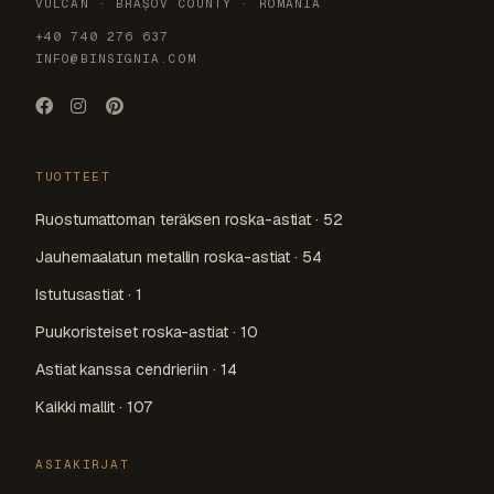
VULCAN · BRAȘOV COUNTY · ROMANIA
+40 740 276 637
INFO@BINSIGNIA.COM
TUOTTEET
Ruostumattoman teräksen roska-astiat · 52
Jauhemaalatun metallin roska-astiat · 54
Istutusastiat · 1
Puukoristeiset roska-astiat · 10
Astiat kanssa cendrieriin · 14
Kaikki mallit · 107
ASIAKIRJAT