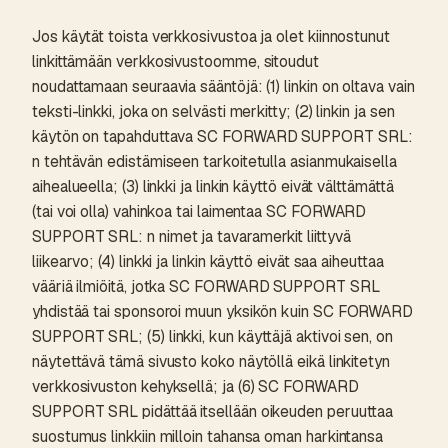
Jos käytät toista verkkosivustoa ja olet kiinnostunut
linkittämään verkkosivustoomme, sitoudut
noudattamaan seuraavia sääntöjä: (1) linkin on oltava vain
teksti-linkki, joka on selvästi merkitty; (2) linkin ja sen
käytön on tapahduttava SC FORWARD SUPPORT SRL:
n tehtävän edistämiseen tarkoitetulla asianmukaisella
aihealueella; (3) linkki ja linkin käyttö eivät välttämättä
(tai voi olla) vahinkoa tai laimentaa SC FORWARD
SUPPORT SRL: n nimet ja tavaramerkit liittyvä
liikearvo; (4) linkki ja linkin käyttö eivät saa aiheuttaa
vääriä ilmiöitä, jotka SC FORWARD SUPPORT SRL
yhdistää tai sponsoroi muun yksikön kuin SC FORWARD
SUPPORT SRL; (5) linkki, kun käyttäjä aktivoi sen, on
näytettävä tämä sivusto koko näytöllä eikä linkitetyn
verkkosivuston kehyksellä; ja (6) SC FORWARD
SUPPORT SRL pidättää itsellään oikeuden peruuttaa
suostumus linkkiin milloin tahansa oman harkintansa