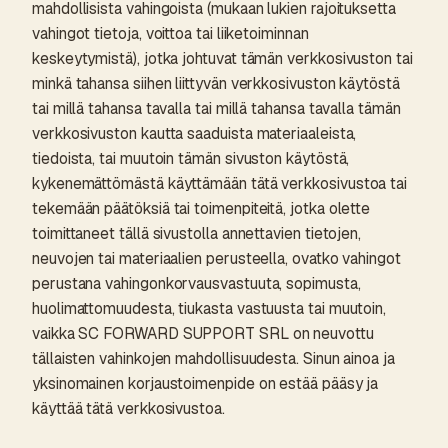
mahdollisista vahingoista (mukaan lukien rajoituksetta
vahingot tietoja, voittoa tai liiketoiminnan
keskeytymistä), jotka johtuvat tämän verkkosivuston tai
minkä tahansa siihen liittyvän verkkosivuston käytöstä
tai millä tahansa tavalla tai millä tahansa tavalla tämän
verkkosivuston kautta saaduista materiaaleista,
tiedoista, tai muutoin tämän sivuston käytöstä,
kykenemättömästä käyttämään tätä verkkosivustoa tai
tekemään päätöksiä tai toimenpiteitä, jotka olette
toimittaneet tällä sivustolla annettavien tietojen,
neuvojen tai materiaalien perusteella, ovatko vahingot
perustana vahingonkorvausvastuuta, sopimusta,
huolimattomuudesta, tiukasta vastuusta tai muutoin,
vaikka SC FORWARD SUPPORT SRL on neuvottu
tällaisten vahinkojen mahdollisuudesta. Sinun ainoa ja
yksinomainen korjaustoimenpide on estää pääsy ja
käyttää tätä verkkosivustoa.