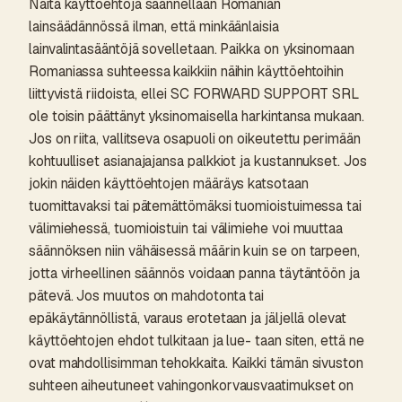
Näitä käyttöehtoja säännellään Romanian
lainsäädännössä ilman, että minkäänlaisia
lainvalintasääntöjä sovelletaan. Paikka on yksinomaan
Romaniassa suhteessa kaikkiin näihin käyttöehtoihin
liittyvistä riidoista, ellei SC FORWARD SUPPORT SRL
ole toisin päättänyt yksinomaisella harkintansa mukaan.
Jos on riita, vallitseva osapuoli on oikeutettu perimään
kohtuulliset asianajajansa palkkiot ja kustannukset. Jos
jokin näiden käyttöehtojen määräys katsotaan
tuomittavaksi tai pätemättömäksi tuomioistuimessa tai
välimiehessä, tuomioistuin tai välimiehe voi muuttaa
säännöksen niin vähäisessä määrin kuin se on tarpeen,
jotta virheellinen säännös voidaan panna täytäntöön ja
pätevä. Jos muutos on mahdotonta tai
epäkäytännöllistä, varaus erotetaan ja jäljellä olevat
käyttöehtojen ehdot tulkitaan ja lue- taan siten, että ne
ovat mahdollisimman tehokkaita. Kaikki tämän sivuston
suhteen aiheutuneet vahingonkorvausvaatimukset on