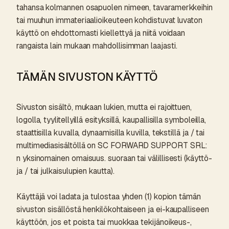
tahansa kolmannen osapuolen nimeen, tavaramerkkeihin
tai muuhun immateriaalioikeuteen kohdistuvat luvaton
käyttö on ehdottomasti kiellettyä ja niitä voidaan
rangaista lain mukaan mahdollisimman laajasti.
TÄMÄN SIVUSTON KÄYTTÖ
Sivuston sisältö, mukaan lukien, mutta ei rajoittuen,
logolla, tyylitellyillä esityksillä, kaupallisilla symboleilla,
staattisilla kuvalla, dynaamisilla kuvilla, tekstillä ja / tai
multimediasisältöllä on SC FORWARD SUPPORT SRL:
n yksinomainen omaisuus. suoraan tai välillisesti (käyttö-
ja / tai julkaisulupien kautta).
Käyttäjä voi ladata ja tulostaa yhden (1) kopion tämän
sivuston sisällöstä henkilökohtaiseen ja ei-kaupalliseen
käyttöön, jos et poista tai muokkaa tekijänoikeus-,