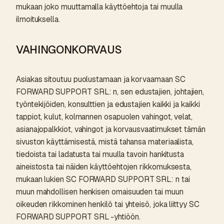
mukaan joko muuttamalla käyttöehtoja tai muulla
ilmoituksella.
VAHINGONKORVAUS
Asiakas sitoutuu puolustamaan ja korvaamaan SC
FORWARD SUPPORT SRL: n, sen edustajien, johtajien,
työntekijöiden, konsulttien ja edustajien kaikki ja kaikki
tappiot, kulut, kolmannen osapuolen vahingot, velat,
asianajopalkkiot, vahingot ja korvausvaatimukset tämän
sivuston käyttämisestä, mistä tahansa materiaalista,
tiedoista tai ladatusta tai muulla tavoin hankitusta
aineistosta tai näiden käyttöehtojen rikkomuksesta,
mukaan lukien SC FORWARD SUPPORT SRL: n tai
muun mahdollisen henkisen omaisuuden tai muun
oikeuden rikkominen henkilö tai yhteisö, joka liittyy SC
FORWARD SUPPORT SRL -yhtiöön.